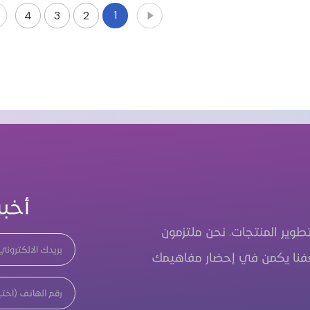
1
4
3
2
أخب
وير المنتجات. نحن ملتزمون
غفنا يكمن في إحضار مفاهيمك