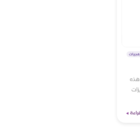
رمجيات
 هذه
زات
قراءة