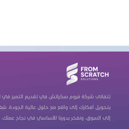
تتفانى شركة فروم سكراتش في تقديم التميز في تط
بتحويل أفكارك إلى واقع مع حلول عالية الجودة. ش
إلى السوق، ونفخر بدورنا الأساسي في نجاح عملك.